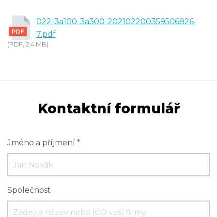
022-3a100-3a300-202102200359506826-
7.pdf
(PDF, 2,4 MB)
Kontaktní formulář
Jméno a příjmení
*
Společnost