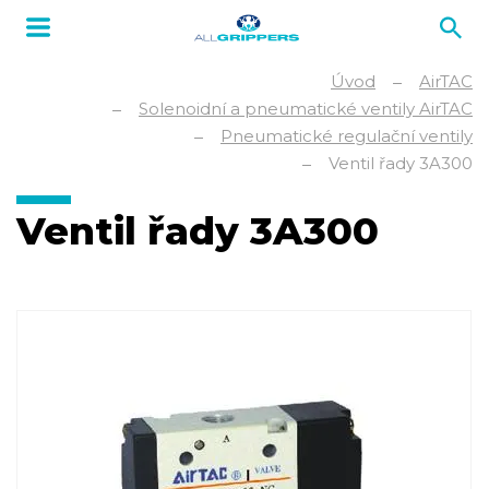
Úvod
AirTAC
Solenoidní a pneumatické ventily AirTAC
Pneumatické regulační ventily
Ventil řady 3A300
Ventil řady 3A300