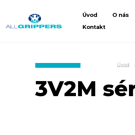
Úvod
O nás
Kontakt
Úvod
3V2M sér