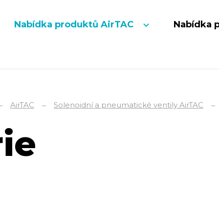
Nabídka produktů AirTAC
Nabídka 
AirTAC
Solenoidní a pneumatické ventily AirTAC
ie