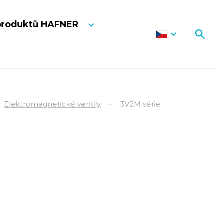
produktů HAFNER
Elektromagnetické ventily
3V2M série