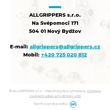
ALLGRIPPERS s.r.o.
Na Svépomoci 171
504 01 Nový Bydžov
E-mail:
allgrippers@allgrippers.cz
Mobil:
+420 725 020 812
© ALLGRIPPERS s.r.o. - Všechna práva vyhrazena.
Ochrana
osobních údajů a Podmínky užití
Návrh a výroba webu