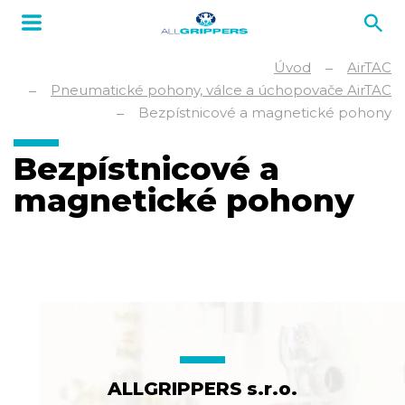
Úvod
AirTAC
Pneumatické pohony, válce a úchopovače AirTAC
Bezpístnicové a magnetické pohony
Bezpístnicové a
magnetické pohony
ALLGRIPPERS s.r.o.