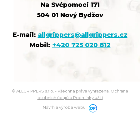
Na Svépomoci 171
504 01 Nový Bydžov
E-mail:
allgrippers@allgrippers.cz
Mobil:
+420 725 020 812
© ALLGRIPPERS s.r.o. - Všechna práva vyhrazena.
Ochrana
osobních údajů a Podmínky užití
Návrh a výroba webu