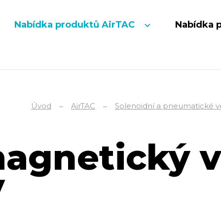
Nabídka produktů AirTAC
Nabídka 
Úvod
AirTAC
Solenoidní a pneumatické ve
agnetický v
V