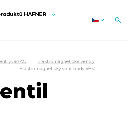
produktů HAFNER
ntily AirTAC
Elektromagnetické ventily
Elektromagnetický ventil řady 6HV
entil