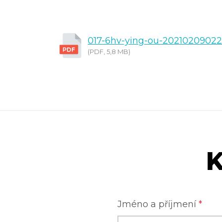
017-6hv-ying-ou-20210209022
(PDF, 5,8 MB)
K
Jméno a příjmení
*