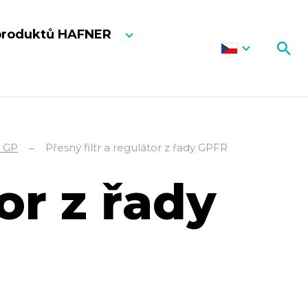
produktů HAFNER
 GP
Přesný filtr a regulátor z řady GPFR
or z řady