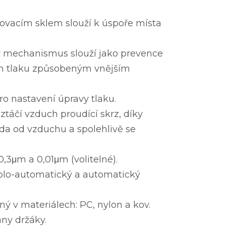
vacím sklem slouží k úspoře místa
 mechanismus slouží jako prevence
 tlaku způsobeným vnějším
ro nastavení úpravy tlaku.
oztáčí vzduch proudící skrz, díky
da od vzduchu a spolehlivě se
0,3μm a 0,01μm (volitelné).
olo-automatický a automatický
ý v materiálech: PC, nylon a kov.
ány držáky.