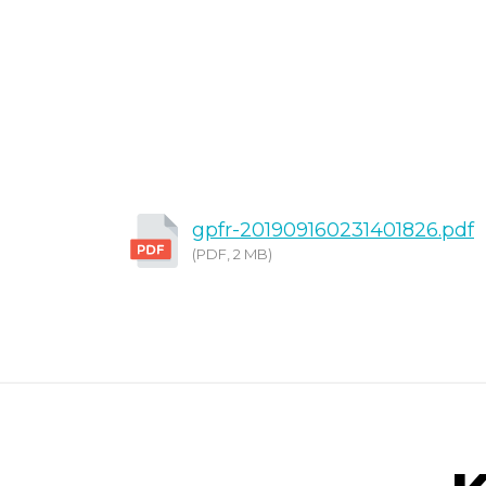
gpfr-201909160231401826.pdf
(PDF, 2 MB)