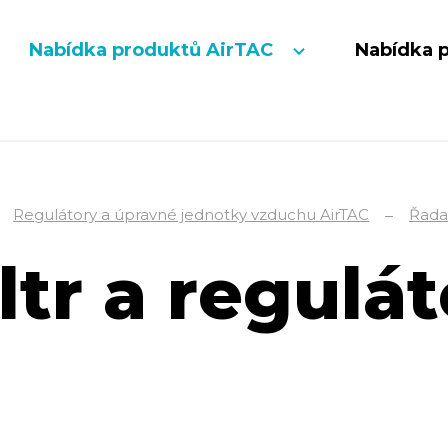
Nabídka produktů AirTAC
Nabídka 
Regulátory a úpravné jednotky vzduchu AirTAC
Řada
ltr a regulát