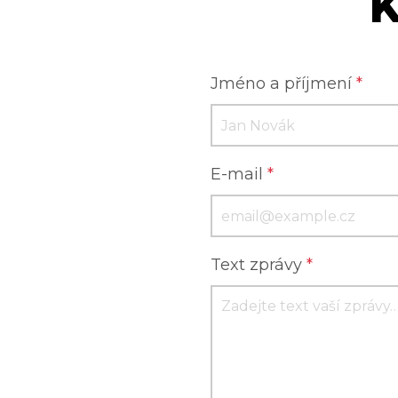
K
Jméno a příjmení
*
E-mail
*
Text zprávy
*