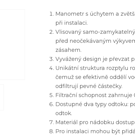
Manometr s úchytem a zvětšo
při instalaci.
Vlisovaný samo-zamykatelný
před neočekávaným výkyvem
zásahem.
Vyvážený design je převzat p
Unikátní struktura rozptylu r
čemuž se efektivně oddělí vo
odfiltrují pevné částečky.
Filtrační schopnost zahrnuje 
Dostupné dva typy odtoku: p
odtok.
Materiál pro nádobku dostupn
Pro instalaci mohou být přid