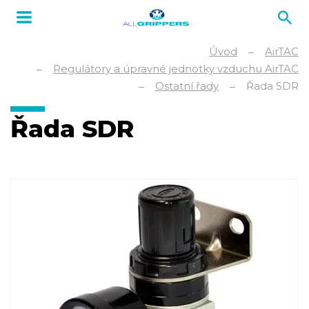
Úvod
AirTAC
Regulátory a úpravné jednotky vzduchu AirTAC
Ostatní řady
Řada SDR
Řada SDR