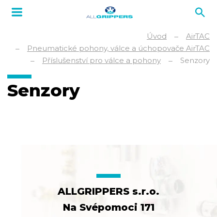
Úvod
AirTAC
Pneumatické pohony, válce a úchopovače AirTAC
Příslušenství pro válce a pohony
Senzory
Senzory
ALLGRIPPERS s.r.o.
Na Svépomoci 171