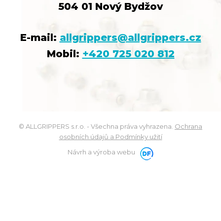
504 01 Nový Bydžov
E-mail:
allgrippers@allgrippers.cz
Mobil:
+420 725 020 812
© ALLGRIPPERS s.r.o. - Všechna práva vyhrazena.
Ochrana
osobních údajů a Podmínky užití
Návrh a výroba webu