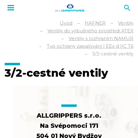
Úvod
HAFNER
Ventily
Ventily do výbušného prostředí ATEX
Ventily s rozhraním NAMUR
Typ ochrany zapalování | EEx d IIC T6
3/2-cestné ventily
3/2-cestné ventily
ALLGRIPPERS s.r.o.
Na Svépomoci 171
504 01 Nový Bydžov