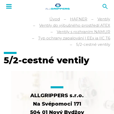
Úvod
HAFNER
Ventily
Ventily do výbušného prostředí ATEX
Ventily s rozhraním NAMUR
Typ ochrany zapalování | EEx ia IIC T6
5/2-cestné ventily
5/2-cestné ventily
ALLGRIPPERS s.r.o.
Na Svépomoci 171
504 01 Nový Bydžov