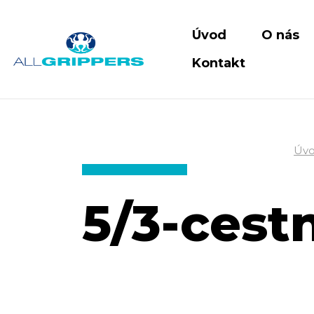
Úvod
O nás
Kontakt
Úv
5/3-cest