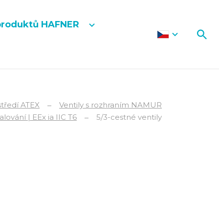
produktů HAFNER
středí ATEX
Ventily s rozhraním NAMUR
lování | EEx ia IIC T6
5/3-cestné ventily