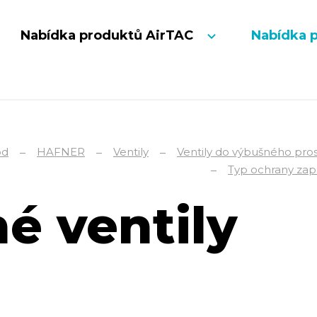
Nabídka produktů AirTAC
Nabídka 
od
HAFNER
Ventily
Ventily do výbušného pro
Typ ochrany zapa
né ventily