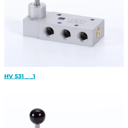
HV 531 _ _1