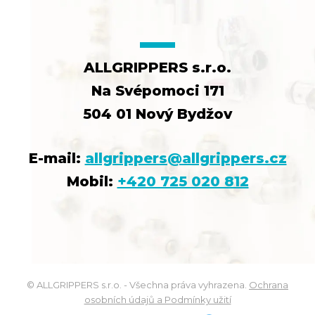
ALLGRIPPERS s.r.o.
Na Svépomoci 171
504 01 Nový Bydžov
E-mail:
allgrippers@allgrippers.cz
Mobil:
+420 725 020 812
© ALLGRIPPERS s.r.o. - Všechna práva vyhrazena.
Ochrana
osobních údajů a Podmínky užití