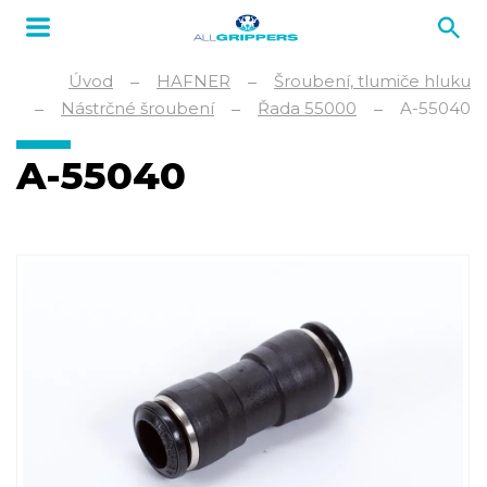
Úvod
HAFNER
Šroubení, tlumiče hluku
Nástrčné šroubení
Řada 55000
A-55040
A-55040