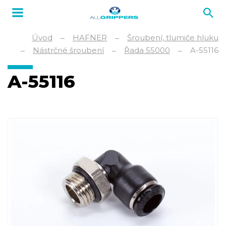
Úvod
HAFNER
Šroubení, tlumiče hluku
Nástrčné šroubení
Řada 55000
A-55116
A-55116