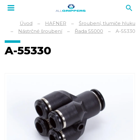
Úvod
HAFNER
Šroubení, tlumiče hluku
Nástrčné šroubení
Řada 55000
A-55330
A-55330