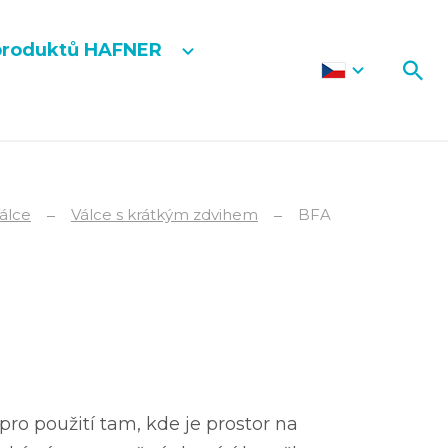
produktů HAFNER
álce
Válce s krátkým zdvihem
BFA
pro použití tam, kde je prostor na