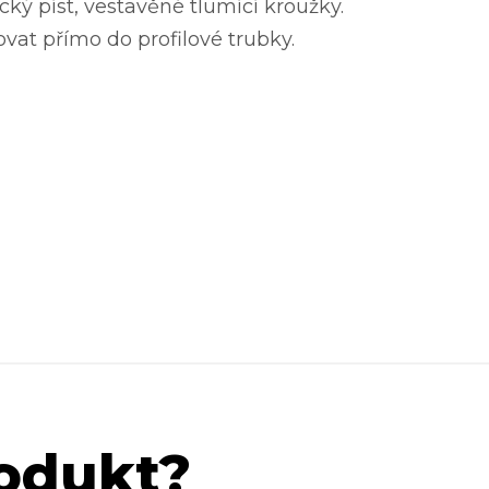
cký píst, vestavěné tlumící kroužky.
at přímo do profilové trubky.
rodukt?