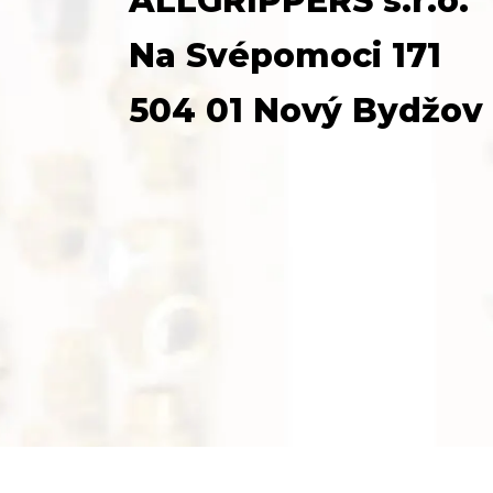
ALLGRIPPERS s.r.o.
Na Svépomoci 171
504 01 Nový Bydžov