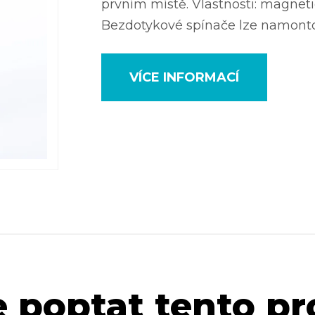
prvním místě. Vlastnosti: magneti
Bezdotykové spínače lze namontov
VÍCE INFORMACÍ
 poptat tento p