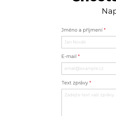
Nap
Jméno a příjmení
*
E-mail
*
Text zprávy
*