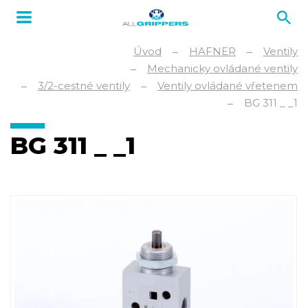
Úvod
HAFNER
Ventily
Mechanicky ovládané ventily
3/2-cestné ventily
Ventily ovládané vřetenem
BG 311 _ _1
BG 311 _ _1