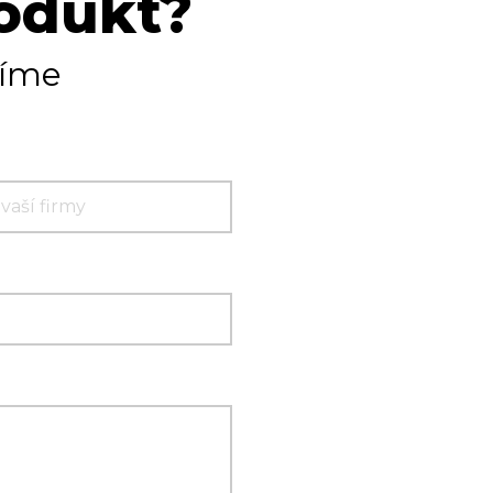
rodukt?
tíme