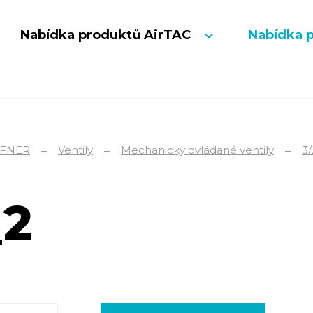
Nabídka produktů AirTAC
Nabídka 
FNER
Ventily
Mechanicky ovládané ventily
3/
_2