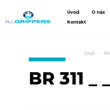
Úvod
O nás
Kontakt
Úvod
HA
BR 311 _ 