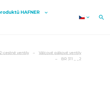
produktů HAFNER
2-cestné ventily
Válcové pákové ventily
BR 311 _ _2