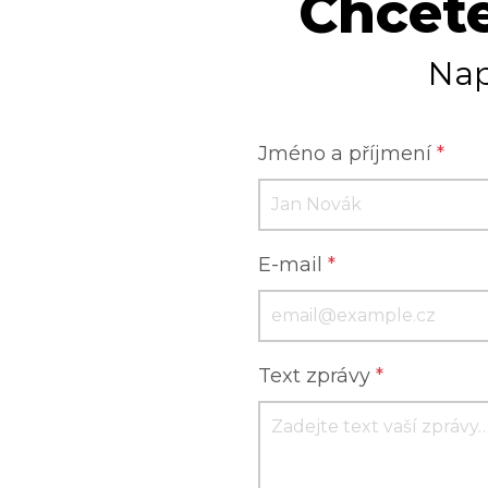
Chcete
Nap
Jméno a příjmení
*
E-mail
*
Text zprávy
*