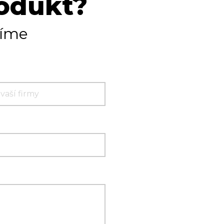
rodukt?
tíme