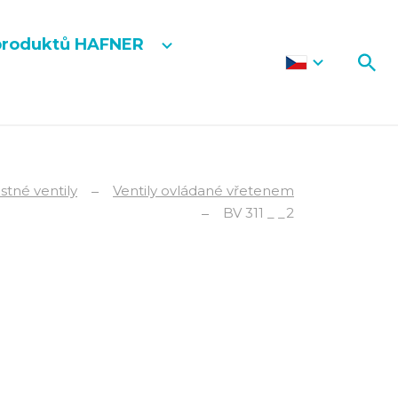
produktů HAFNER
stné ventily
Ventily ovládané vřetenem
BV 311 _ _2