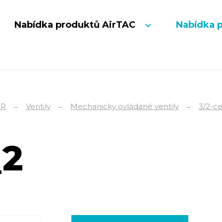
Nabídka produktů AirTAC
Nabídka 
ER
Ventily
Mechanicky ovládané ventily
3/2-ce
_2