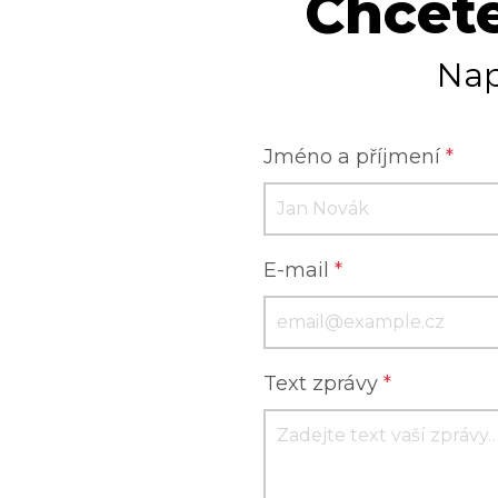
Chcete
Nap
Jméno a příjmení
*
E-mail
*
Text zprávy
*