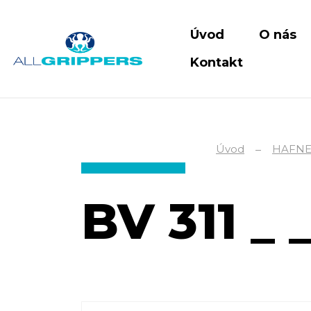
Úvod
O nás
Kontakt
Úvod
HAFN
BV 311 _ 