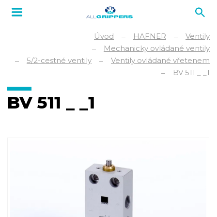
Úvod
HAFNER
Ventily
Mechanicky ovládané ventily
5/2-cestné ventily
Ventily ovládané vřetenem
BV 511 _ _1
BV 511 _ _1