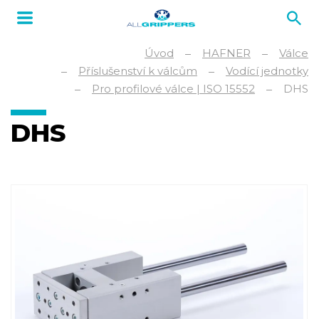
Úvod
HAFNER
Válce
Příslušenství k válcům
Vodící jednotky
Pro profilové válce | ISO 15552
DHS
DHS