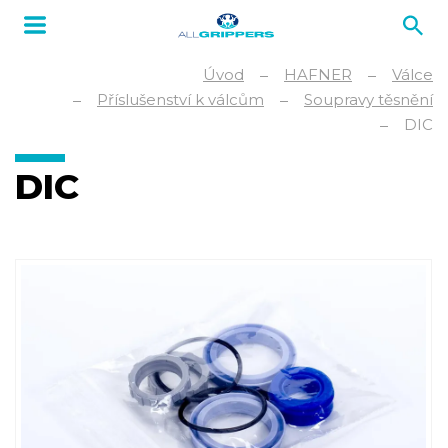
Úvod
HAFNER
Válce
Příslušenství k válcům
Soupravy těsnění
DIC
DIC