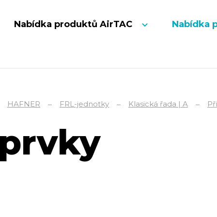
Nabídka produktů AirTAC
Nabídka 
HAFNER
FRL-jednotky
Klasická řada | A
Př
 prvky