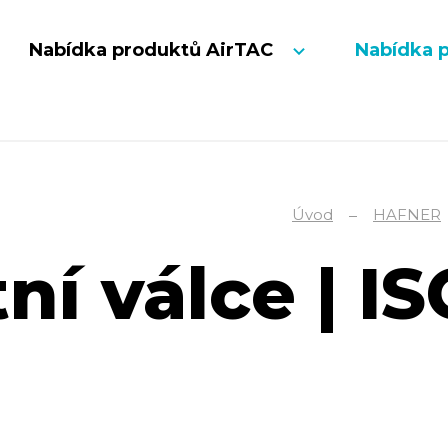
Nabídka produktů AirTAC
Nabídka 
Úvod
HAFNER
í válce | IS