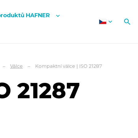
produktů HAFNER
Válce
Kompaktní válce | ISO 21287
O 21287