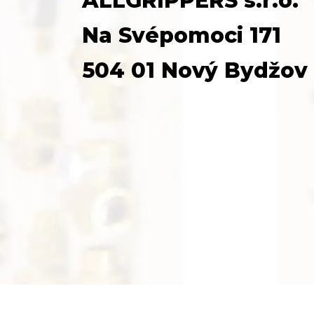
ALLGRIPPERS s.r.o.
Na Svépomoci 171
504 01 Nový Bydžov