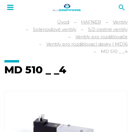
Úvod
HAFNER
Ventily
Solenoidové ventily
5/2-cestné ventily
Ventily pro rozdělovače
Ventily pro rozdělovací desky | MD16
MD 510 _ _4
MD 510 _ _4