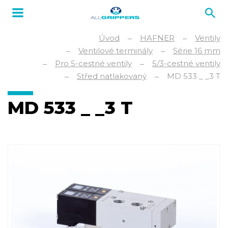
Úvod
HAFNER
Ventily
Ventilové terminály
Série 16 mm
Pro 5-cestné ventily
5/3-cestné ventily
Střed natlakovaný
MD 533 _ _3 T
MD 533 _ _3 T