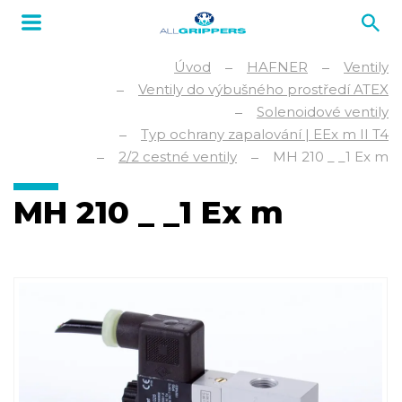
Úvod
HAFNER
Ventily
Ventily do výbušného prostředí ATEX
Solenoidové ventily
Typ ochrany zapalování | EEx m II T4
2/2 cestné ventily
MH 210 _ _1 Ex m
MH 210 _ _1 Ex m