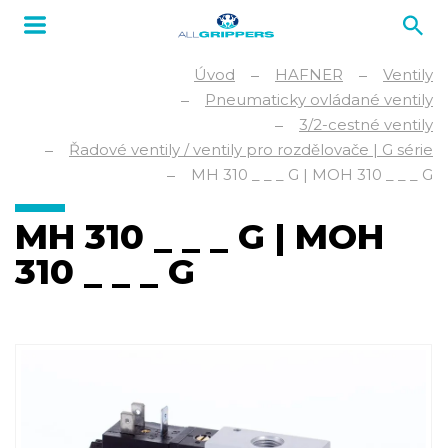
Úvod
HAFNER
Ventily
Pneumaticky ovládané ventily
3/2-cestné ventily
Řadové ventily / ventily pro rozdělovače | G série
MH 310 _ _ _ G | MOH 310 _ _ _ G
MH 310 _ _ _ G | MOH
310 _ _ _ G