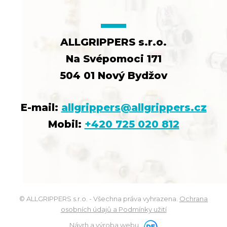
ALLGRIPPERS s.r.o.
Na Svépomoci 171
504 01 Nový Bydžov
E-mail:
allgrippers@allgrippers.cz
Mobil:
+420 725 020 812
© ALLGRIPPERS s.r.o. - Všechna práva vyhrazena.
Ochrana
osobních údajů a Podmínky užití
Návrh a výroba webu