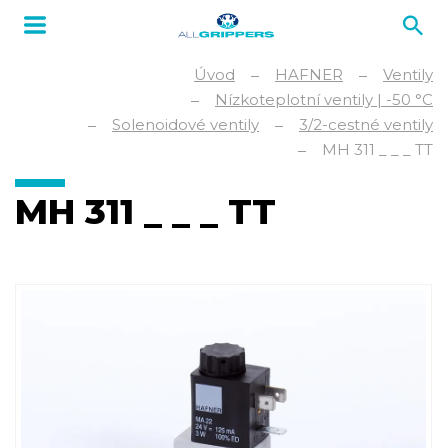
Úvod
HAFNER
Ventily
Nízkoteplotní ventily | -50 °C
Solenoidové ventily
3/2-cestné ventily
MH 311 _ _ _ TT
MH 311 _ _ _ TT