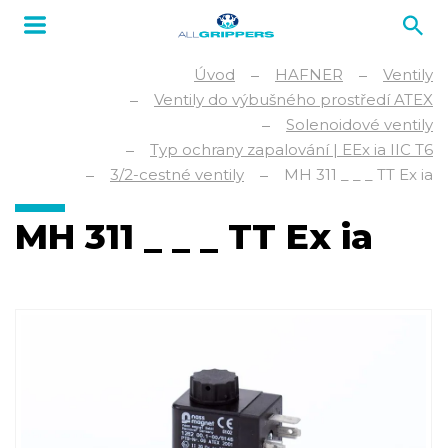
Úvod
HAFNER
Ventily
Ventily do výbušného prostředí ATEX
Solenoidové ventily
Typ ochrany zapalování | EEx ia IIC T6
3/2-cestné ventily
MH 311 _ _ _ TT Ex ia
MH 311 _ _ _ TT Ex ia