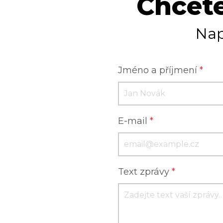
Chcete
Nap
Jméno a příjmení
*
E-mail
*
Text zprávy
*