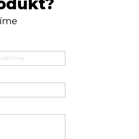
rodukt?
tíme