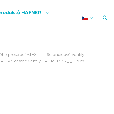
produktů HAFNER
ného prostředí ATEX
Solenoidové ventily
5/3-cestné ventily
MH 533 _ _1 Ex m