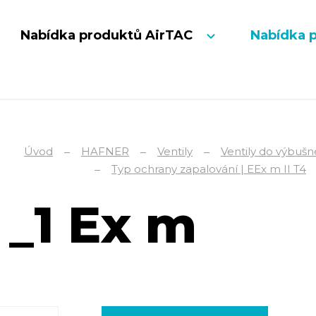
Nabídka produktů AirTAC
Nabídka 
Úvod
HAFNER
Ventily
Ventily do výbuš
Typ ochrany zapalování | EEx m II T4
 _1 Ex m