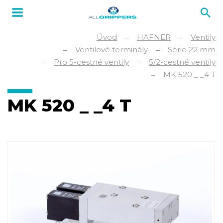
Úvod
HAFNER
Ventily
Ventilové terminály
Série 22 mm
Pro 5-cestné ventily
5/2-cestné ventily
MK 520 _ _4 T
MK 520 _ _4 T