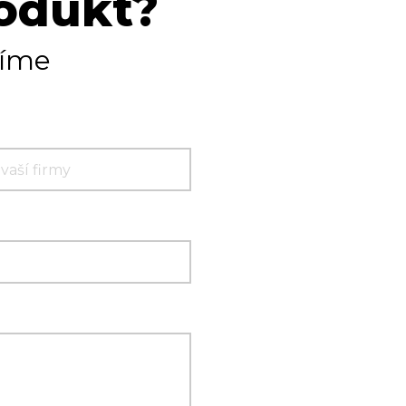
rodukt?
tíme