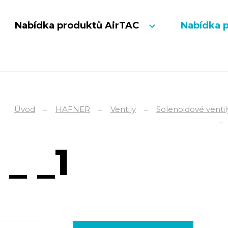
Nabídka produktů AirTAC
Nabídka 
Úvod
HAFNER
Ventily
Solenoidové ventil
_ _1