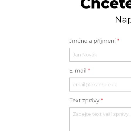
Chcete
Nap
Jméno a příjmení
*
E-mail
*
Text zprávy
*