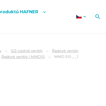
produktů HAFNER
y
5/2-cestné ventily
Řadové ventily
Řadové ventily | MMD10
MMD 510 _ _1