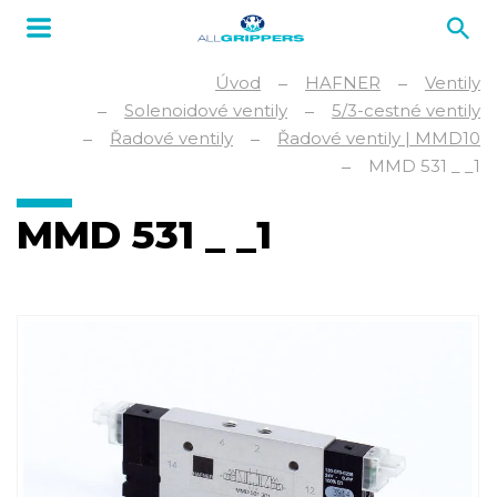
Úvod
HAFNER
Ventily
Solenoidové ventily
5/3-cestné ventily
Řadové ventily
Řadové ventily | MMD10
MMD 531 _ _1
MMD 531 _ _1