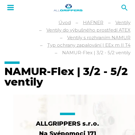
Úvod
HAFNER
Ventily
Ventily do výbušného prostředí ATEX
Ventily s rozhraním NAMUR
Typ ochrany zapalování | EEx m II T4
NAMUR-Flex | 3/2 - 5/2 ventily
NAMUR-Flex | 3/2 - 5/2
ventily
ALLGRIPPERS s.r.o.
Na Svépomoci 171