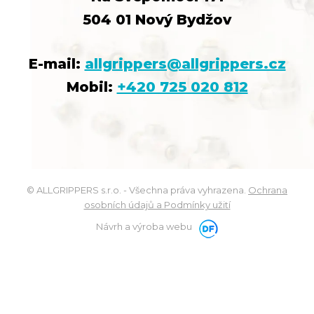
504 01 Nový Bydžov
E-mail:
allgrippers@allgrippers.cz
Mobil:
+420 725 020 812
© ALLGRIPPERS s.r.o. - Všechna práva vyhrazena.
Ochrana
osobních údajů a Podmínky užití
Návrh a výroba webu