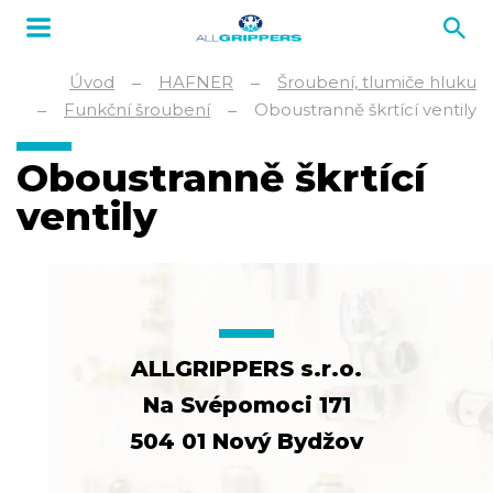
Úvod
HAFNER
Šroubení, tlumiče hluku
Funkční šroubení
Oboustranně škrtící ventily
Oboustranně škrtící
ventily
ALLGRIPPERS s.r.o.
Na Svépomoci 171
504 01 Nový Bydžov