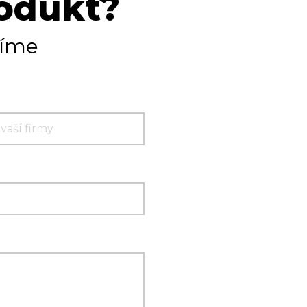
rodukt?
tíme