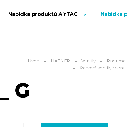
Nabídka produktů AirTAC
Nabídka 
Úvod
HAFNER
Ventily
Pneumati
Řadové ventily / venti
 _ G