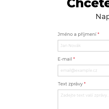
Chcete
Nap
Jméno a příjmení
*
E-mail
*
Text zprávy
*