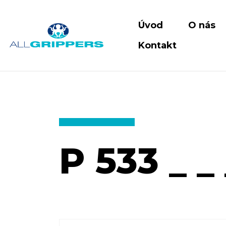
Úvod
O nás
Kontakt
P 533 _ _