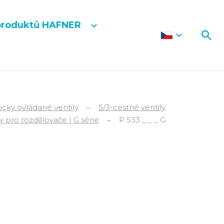
produktů HAFNER
cky ovládané ventily
5/3-cestné ventily
ly pro rozdělovače | G série
P 533 _ _ _ G