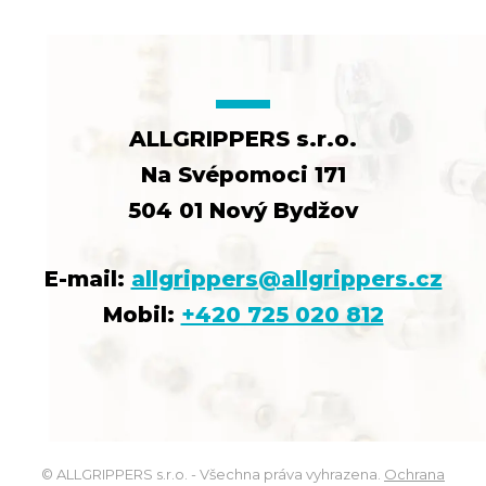
ALLGRIPPERS s.r.o.
Na Svépomoci 171
504 01 Nový Bydžov
E-mail:
allgrippers@allgrippers.cz
Mobil:
+420 725 020 812
© ALLGRIPPERS s.r.o. - Všechna práva vyhrazena.
Ochrana