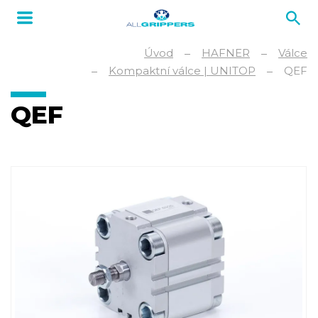
Úvod
HAFNER
Válce
Kompaktní válce | UNITOP
QEF
QEF