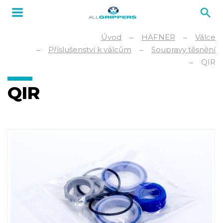
Úvod
HAFNER
Válce
Příslušenství k válcům
Soupravy těsnění
QIR
QIR