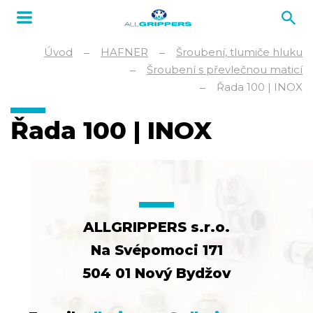
Úvod
HAFNER
Šroubení, tlumiče hluku
Šroubení s převlečnou maticí
Řada 100 | INOX
Řada 100 | INOX
ALLGRIPPERS s.r.o.
Na Svépomoci 171
504 01 Nový Bydžov