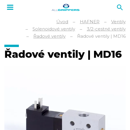
Úvod
HAFNER
Ventily
Solenoidové ventily
3/2-cestné ventily
Řadové ventily
Řadové ventily | MD16
Řadové ventily | MD16