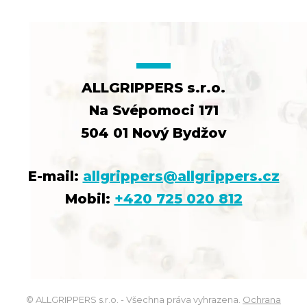
ALLGRIPPERS s.r.o.
Na Svépomoci 171
504 01 Nový Bydžov
E-mail:
allgrippers@allgrippers.cz
Mobil:
+420 725 020 812
© ALLGRIPPERS s.r.o. - Všechna práva vyhrazena.
Ochrana