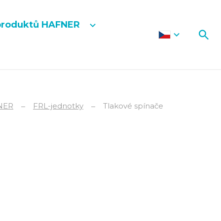
produktů HAFNER
NER
FRL-jednotky
Tlakové spínače