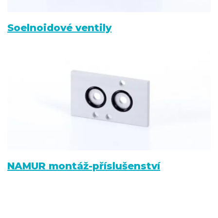
Soelnoidové ventily
NAMUR montáž-příslušenství