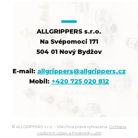
ALLGRIPPERS s.r.o.
Na Svépomoci 171
504 01 Nový Bydžov
E-mail:
allgrippers@allgrippers.cz
Mobil:
+420 725 020 812
© ALLGRIPPERS s.r.o. - Všechna práva vyhrazena.
Ochrana
osobních údajů a Podmínky užití