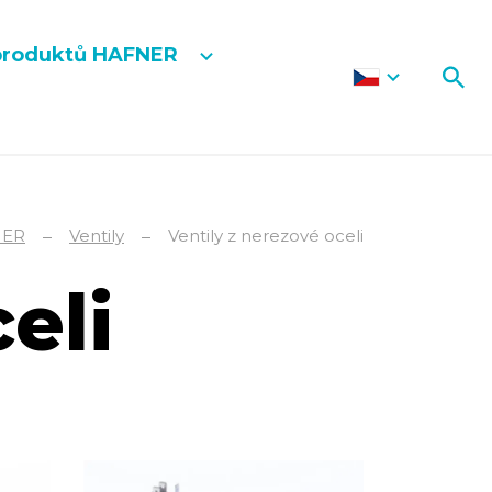
produktů HAFNER
NER
Ventily
Ventily z nerezové oceli
eli