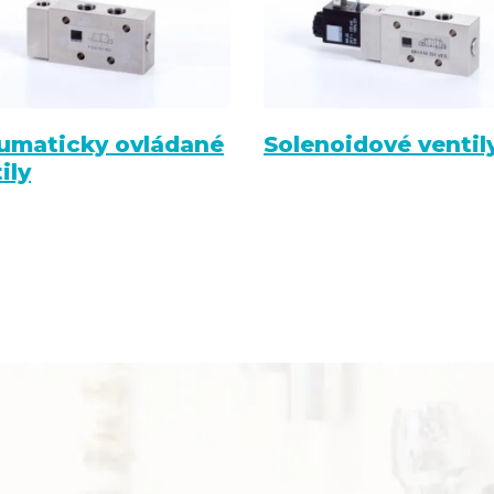
umaticky ovládané
Solenoidové ventil
ily