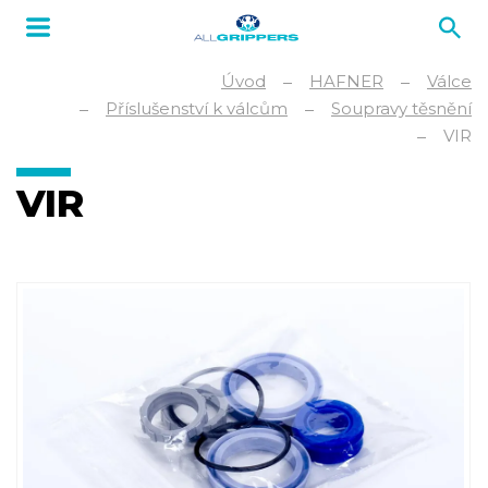
Úvod
HAFNER
Válce
Příslušenství k válcům
Soupravy těsnění
VIR
VIR