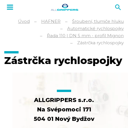
Úvod
HAFNER
Šroubení, tlumiče hluku
Automatické rychlospojky
Řada 110 | DN 5 mm - profil Mignon
Zástrčka rychlospojky
Zástrčka rychlospojky
ALLGRIPPERS s.r.o.
Na Svépomoci 171
504 01 Nový Bydžov