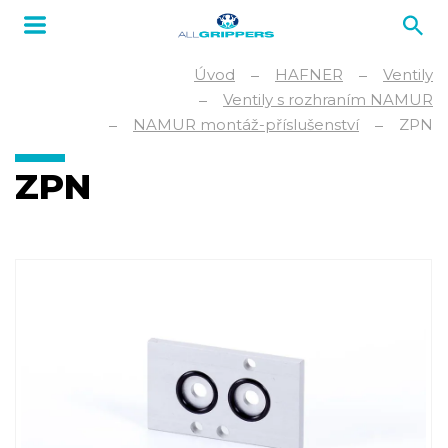
Úvod
HAFNER
Ventily
Ventily s rozhraním NAMUR
NAMUR montáž-příslušenství
ZPN
ZPN