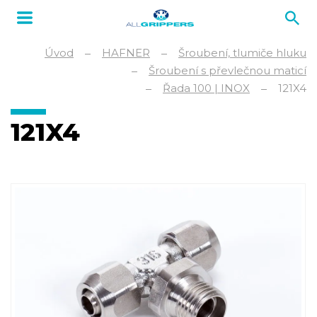
Úvod
HAFNER
Šroubení, tlumiče hluku
Šroubení s převlečnou maticí
Řada 100 | INOX
121X4
121X4